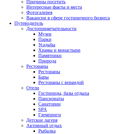
Причины посетить
Интересные факты и места
Фотогалерея
Вакансии в сфере гостиничного бизнеса
Путеводитель
Достопримечательности
Музеи
Парки
Усадьбы
Храмы и монастыри
Памятники
Природа
Рестораны
Рестораны
Бары
Рестораны с верандой
Отели
Гостиницы, базы отдыха
Пансионаты
Санатории
SPA
Глемпинги
Детские лагеря
Активный отдых
Рыбалка