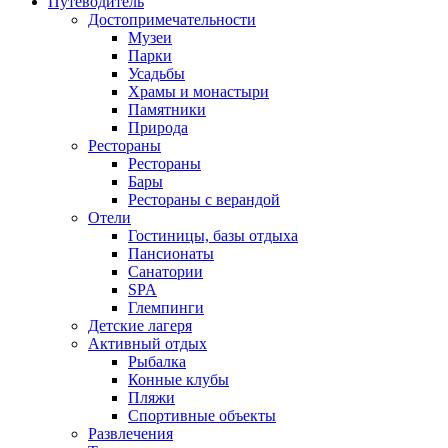
Путеводитель
Достопримечательности
Музеи
Парки
Усадьбы
Храмы и монастыри
Памятники
Природа
Рестораны
Рестораны
Бары
Рестораны с верандой
Отели
Гостиницы, базы отдыха
Пансионаты
Санатории
SPA
Глемпинги
Детские лагеря
Активный отдых
Рыбалка
Конные клубы
Пляжи
Спортивные объекты
Развлечения