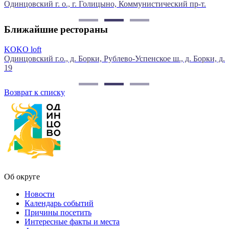
Одинцовский г. о., г. Голицыно, Коммунистический пр-т.
п
Ближайшие рестораны
KOKO loft
Одинцовский г.о., д. Борки, Рублево-Успенское ш., д. Борки, д.
Р
19
Ш
Возврат к списку
Об округе
Новости
Календарь событий
Причины посетить
Интересные факты и места