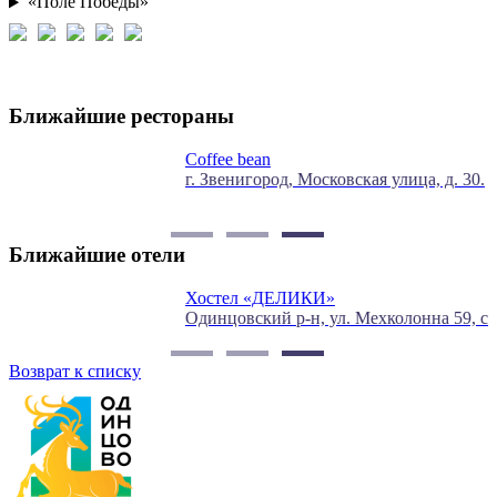
«Поле Победы»
Ближайшие рестораны
Coffee bean
г. Звенигород, Московская улица, д. 30.
О
П
Ближайшие отели
Хостел «ДЕЛИКИ»
О
Одинцовский р-н, ул. Мехколонна 59, стр. 35
М
Возврат к списку