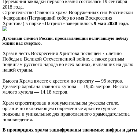
Церемония закладки первого камня состоялась 19 сентября
2018 года.
Строительство Главного храма Вооружённых сил Российской
Федерации (Патриарший собор во имя Воскресения
Христова) в парке «Патриот» завершилось
9 мая 2020 года
.
Духовный символ России, прославляющий величайшую победу
жизни над смертью.
Храм в честь Воскресения Христова посвящен 75-летию
Победы в Великой Отечественной войне, а также ратным
подвигам русского народа во всех войнах, выпавших на долю
нашей страны.
Высота Храма вместе с крестом по проекту — 95 метров.
Диаметр барабана главного купола — 19,45 метров. Высота
малого купола — 14,18 метров.
Храм спроектирован в монументальном русском стиле,
органично включающем современные архитектурные
подходы и уникальные для православного храмоздательства
нововведения.
В пропорциях храма зашифрованы значимые цифры и даты 