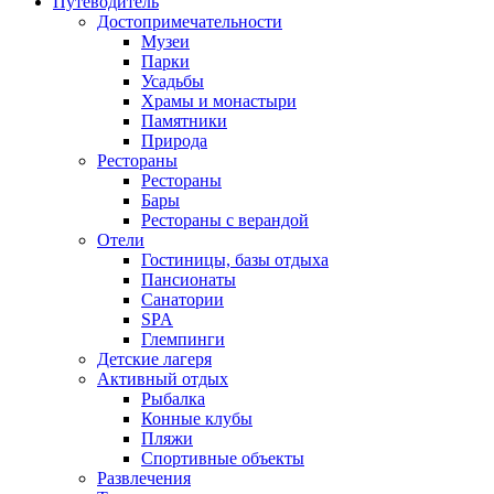
Путеводитель
Достопримечательности
Музеи
Парки
Усадьбы
Храмы и монастыри
Памятники
Природа
Рестораны
Рестораны
Бары
Рестораны с верандой
Отели
Гостиницы, базы отдыха
Пансионаты
Санатории
SPA
Глемпинги
Детские лагеря
Активный отдых
Рыбалка
Конные клубы
Пляжи
Спортивные объекты
Развлечения