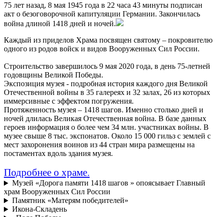
75 лет назад, 8 мая 1945 года в 22 часа 43 минуты подписан
акт о безоговорочной капитуляции Германии. Закончилась
война длиной 1418 дней и ночей.
Каждый из приделов Храма посвящен святому – покровителю
одного из родов войск и видов Вооруженных Сил России.
Строительство завершилось 9 мая 2020 года, в день 75-летней
годовщины Великой Победы.
Экспозиция музея - подробная история каждого дня Великой
Отечественной войны в 35 галереях и 32 залах, 26 из которых
иммерсивные с эффектом погружения.
Протяженность музея – 1418 шагов. Именно столько дней и
ночей длилась Великая Отечественная война. В базе данных
героев информация о более чем 34 млн. участниках войны. В
музее свыше 8 тыс. экспонатов. Около 15 000 гильз с землей с
мест захоронения воинов из 44 стран мира размещены на
постаментах вдоль здания музея.
Подробнее о храме.
Музей «Дорога памяти 1418 шагов » опоясывает Главный
храм Вооруженных Сил России
Памятник «Матерям победителей»
Икона-Складень