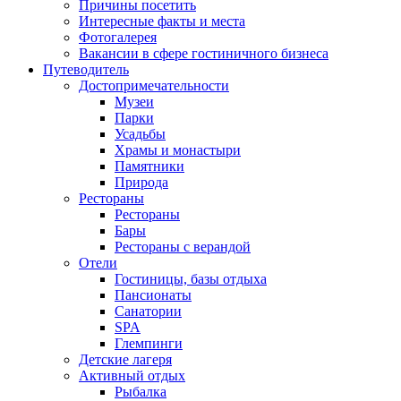
Причины посетить
Интересные факты и места
Фотогалерея
Вакансии в сфере гостиничного бизнеса
Путеводитель
Достопримечательности
Музеи
Парки
Усадьбы
Храмы и монастыри
Памятники
Природа
Рестораны
Рестораны
Бары
Рестораны с верандой
Отели
Гостиницы, базы отдыха
Пансионаты
Санатории
SPA
Глемпинги
Детские лагеря
Активный отдых
Рыбалка