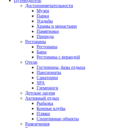
Путеводитель
Достопримечательности
Музеи
Парки
Усадьбы
Храмы и монастыри
Памятники
Природа
Рестораны
Рестораны
Бары
Рестораны с верандой
Отели
Гостиницы, базы отдыха
Пансионаты
Санатории
SPA
Глемпинги
Детские лагеря
Активный отдых
Рыбалка
Конные клубы
Пляжи
Спортивные объекты
Развлечения