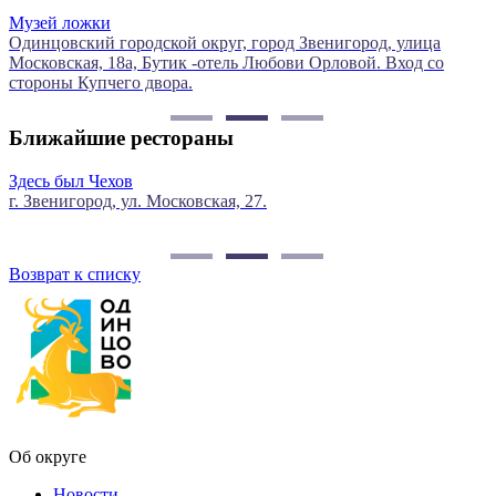
Артель «Коопермузыка»
й округ, город Звенигород, улица
Московская улица, 37, г
ик -отель Любови Орловой. Вход со
а.
Ближайшие рестораны
ехов
Луковка
д, ул. Московская, 27.
г. Звенигород, 
Возврат к списку
Об округе
Новости