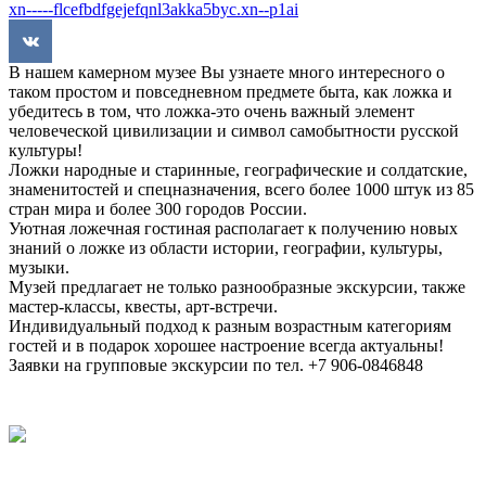
xn-----flcefbdfgejefqnl3akka5byc.xn--p1ai
В нашем камерном музее Вы узнаете много интересного о
таком простом и повседневном предмете быта, как ложка и
убедитесь в том, что ложка-это очень важный элемент
человеческой цивилизации и символ самобытности русской
культуры!
Ложки народные и старинные, географические и солдатские,
знаменитостей и спецназначения, всего более 1000 штук из 85
стран мира и более 300 городов России.
Уютная ложечная гостиная располагает к получению новых
знаний о ложке из области истории, географии, культуры,
музыки.
Музей предлагает не только разнообразные экскурсии, также
мастер-классы, квесты, арт-встречи.
Индивидуальный подход к разным возрастным категориям
гостей и в подарок хорошее настроение всегда актуальны!
Заявки на групповые экскурсии по тел. +7 906-0846848