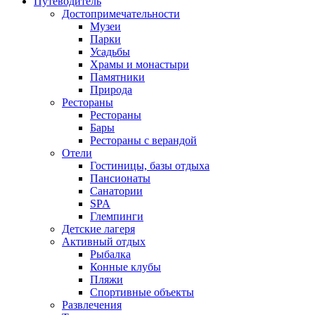
Путеводитель
Достопримечательности
Музеи
Парки
Усадьбы
Храмы и монастыри
Памятники
Природа
Рестораны
Рестораны
Бары
Рестораны с верандой
Отели
Гостиницы, базы отдыха
Пансионаты
Санатории
SPA
Глемпинги
Детские лагеря
Активный отдых
Рыбалка
Конные клубы
Пляжи
Спортивные объекты
Развлечения