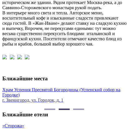
историческом же здании. Рядом протекает Москва-река, а до
Саввино-Сторожевского монастыря рукой подать.
В интерьере много света и тепла. Авторское меню,
восхитительный кофе и изысканные сладости привлекают
сюда гостей. В «Жан-Иване» делают ставку на сладкую кухню
и выпечку, Впрочем, не перекусами едиными: тут можно
весьма существенно перекусить блюдами итальянской и
французской кухни. Посетители отмечают качество блюд из
рыбы и крабов, большой выбор хорошего чая.
Ближайшие места
Богородицы (Успенский собор на
Историческая застройка ули
улица Городок, Звенигород
 д. 1
Ближайшие отели
Бутик-отель Любови Орлово