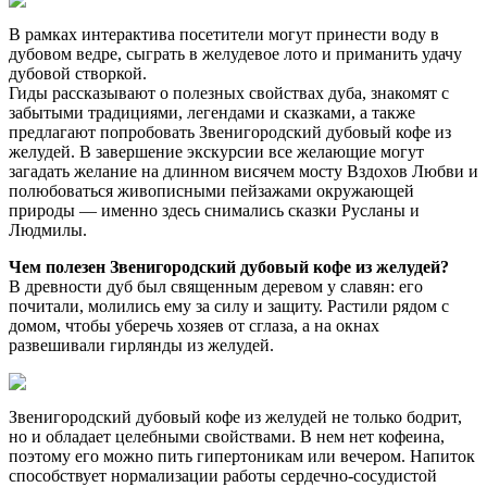
В рамках интерактива посетители могут принести воду в
дубовом ведре, сыграть в желудевое лото и приманить удачу
дубовой створкой.
Гиды рассказывают о полезных свойствах дуба, знакомят с
забытыми традициями, легендами и сказками, а также
предлагают попробовать Звенигородский дубовый кофе из
желудей. В завершение экскурсии все желающие могут
загадать желание на длинном висячем мосту Вздохов Любви и
полюбоваться живописными пейзажами окружающей
природы — именно здесь снимались сказки Русланы и
Людмилы.
Чем полезен Звенигородский дубовый кофе из желудей?
В древности дуб был священным деревом у славян: его
почитали, молились ему за силу и защиту. Растили рядом с
домом, чтобы уберечь хозяев от сглаза, а на окнах
развешивали гирлянды из желудей.
Звенигородский дубовый кофе из желудей не только бодрит,
но и обладает целебными свойствами. В нем нет кофеина,
поэтому его можно пить гипертоникам или вечером. Напиток
способствует нормализации работы сердечно-сосудистой