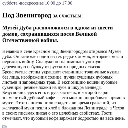
суббота -воскресенье 10.00 до 17.00
Под Звенигород
ЗА СЧАСТЬЕМ!
Музей Дуба расположился в одном из шести
домов, сохранившихся после Великой
Отечественной войны.
Недавно в селе Красном под Звенигородом открылся Музей
дуба. Он занимает один из тех редких домов, которые смогли
пережить войну. Снаружи он напоминает уютную
деревянную избушку из русских народных сказок.
Бревенчатые стены украшают старинные тряпичные куклы
без лица, изображения солнца, пучки сушеных дубовых
листьев и заповедных трав. В экспозицию вошли дубовые
сувениры, резные ложки из дуба и шкура медведя.
Безусловно, здесь есть и русская печь, в которой варят
знаменитый дубовый кофе — его можно попробовать прямо в
музее. Этот напиток пили солдаты во время сражений, из
желудевой муки пекли хлеб в блокадном Ленинграде, а Чехов
в своих письмах писал о его целебных свойствах. Гости
отмечают, что дубовый кофе заряжает бодростью на весь день.