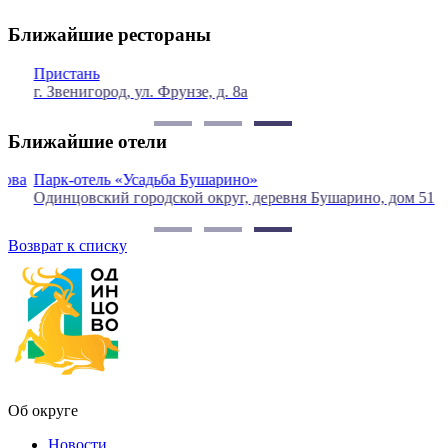
Ближайшие рестораны
Пристань
г. Звенигород, ул. Фрунзе, д. 8а
г
Ближайшие отели
а
Парк-отель «Усадьба Бушарино»
С
Одинцовский городской округ, деревня Бушарино, дом 51
О
Возврат к списку
Об округе
Новости