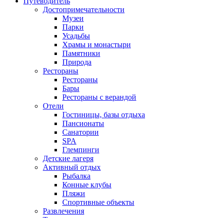
Путеводитель
Достопримечательности
Музеи
Парки
Усадьбы
Храмы и монастыри
Памятники
Природа
Рестораны
Рестораны
Бары
Рестораны с верандой
Отели
Гостиницы, базы отдыха
Пансионаты
Санатории
SPA
Глемпинги
Детские лагеря
Активный отдых
Рыбалка
Конные клубы
Пляжи
Спортивные объекты
Развлечения