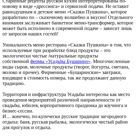
Старинные рецепты русской кухни интерпретированы по-
новому в виде «дрессинга» и сервисной подачи. Не оставит
равнодушным и детское меню «Сказки Пушкина», которое
разработано по – сказочному волшебно и вкусно! Отдельного
внимания заслуживает банкетное меню-трансформер, которое
может быть исполнено в современной подаче – зависит лишь
от запросов наших гостей!
Уникальность меню ресторана «Сказки Пушкина» в том, что
используемые при разработке блюд продукты – это
экологически чистые /натуральные продукты
собственной
фермы «Усадьбы Бушарино»
. Многочисленные
виды сыров, молочные продукты (творог, йогурты, сметана,
молоко и прочее). Фирменные «Бушаринские» завтраки,
входящие в стоимость номера, так же продолжают данную
традицию.
Территория и инфраструктура Усадьбы интересны как место
проведения мероприятий различной направленности от
свадьбы, юбилея, корпоративного праздника до коучинга и
бизнес-сессии.
И… конечно, по-купечески русские традиции загородного
отдыха: баня, русская рыбалка, экологически чистый район
для прогулок и отдыха.