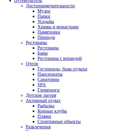
Путеводитель
Достопримечательности
Музеи
Парки
Усадьбы
Храмы и монастыри
Памятники
Природа
Рестораны
Рестораны
Бары
Рестораны с верандой
Отели
Гостиницы, базы отдыха
Пансионаты
Санатории
SPA
Глемпинги
Детские лагеря
Активный отдых
Рыбалка
Конные клубы
Пляжи
Спортивные объекты
Развлечения