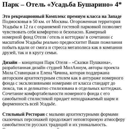
Парк – Отель «Усадьба Бушарино» 4*
Это рекреационный Комплекс премиум класса на Западе
Подмосковья в 50 км. от Москвы. Огороженная территория
Усадьбы в 12 га с охраняемой гостевой парковкой позволяет
чувствовать себя комфортно и безопасно. Камерный
номерной фонд Отеля / отель и коттеджи/ в сочетании с
масштабом Усадьбы реально предвосхитит Ваши пожелания
побыть вдали от смога и стресса мегаполиса как в компании
друзей, так и в кругу семьи.
Дизайн
– концепция Парк Отеля – «Сказки Пушкина»,
разработанная дизайн студией МилАниум, авторы проекта
Мила Ставицкая и Елена Чачина, которая поддержана
авторским архитектурным стилем как в антураже номерного
фонда с эксклюзивными номерами от класса стандарт до
люкса, так и деликатно стилизована в отдельных коттеджах.
Сочетание комфортабельности номерного фонда с его
самобытной стилистикой придает неподражаемый шарм и
фирменность всей Усадьбе.
С
тильный Ресторан
с малыми архитектурными формами
сказочных персонажей продолжает неповторимую атмосферу
самобытности русских традиций и их уникальность.