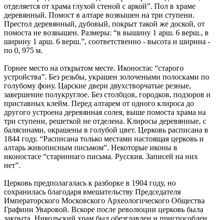
отделяется от храма глухой стеной с аркой”. Пол в храме
деревянный. Помост в алтаре возвышен на три ступени.
Престол деревянный, дубовый, покрыт такой же доской, от
помоста не возвышен. Размеры: “в вышину 1 арш. 6 верш., в
ширину 1 арш. 6 верш.”, соответственно - высота и ширина -
по 0, 975 м.
Горнее место на открытом месте. Иконостас “старого
устройства”. Без резьбы, украшен золочеными полосками по
голубому фону. Царские двери двухстворчатые резные,
завершение полукруглое. Без столбцов, городков, подзоров и
приставных клейм. Перед алтарем от одного клироса до
другого устроена деревянная солея, выше помоста храма на
три ступени, решеткой не отделена. Клиросы деревянные, с
балясинами, окрашены в голубой цвет. Церковь расписана в
1844 году. “Расписана только местами настоящая церковь и
алтарь живописным письмом”. Некоторые иконы в
иконостасе “стариннаго письма. Русския. Записей на них
нет”.
Церковь предполагалась к разборке в 1904 году, но
сохранилась благодаря вмешательству Председателя
Императорского Московского Археологического Общества
Графини Уваровой. Вскоре после революции церковь была
закрыта. Никольский храм был обезглавлен и приспособлен