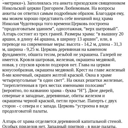
«метрики»). Заполнялась эта анкета приходским священником
Никольской церкви Григорием Любимовым. На вопросы
анкеты он ответил самым подробным образом. Благодаря ему,
мы можем хорошо представить себе внешний вид храма
Николая Чудотворца того времени:Церковь построена
“продолговатым зданием”, одноэтажная, “верх шатровый”.
Алтарь состоит из трех граней. Размеры храма: “в вышину 20
аршин, в длину 44 аршина, в ширину 13 аршин”, или, в
переводе на современные меры: высота - 14,2 м, длина - 31,3
м, ширина - 9,25 м. Церковь деревянная на каменном
фундаменте, обшита тесом, резьбой не украшена. Галерей не
имеется. Кровля шатровая, железная, окрашена медянкой,
новая, у спусков кровли подзоров нет. Глава на церкви
конусообразная, окрашена медянкой. Крест на главе железный
8-ми конечный, окрашен желтой краской. Окна в храме
четырехугольные “в один свет”. На окнах решетки железные,
“переплетенныя в трех местах именными полосами”
[вероятно, по названию храма - буква “Н”]. Двое дверей,
северные и западные, деревянные, обиты железом и
окрашены черной краской, петли простые. Паперть с двух
сторон - с севера и с запада. Церковь “устроена в виде
продолговатой палаты.
Алтарь от храма отделяется деревянной капитальной стеной.
Особых приделов нет. Западный притвор - в виде палаты,