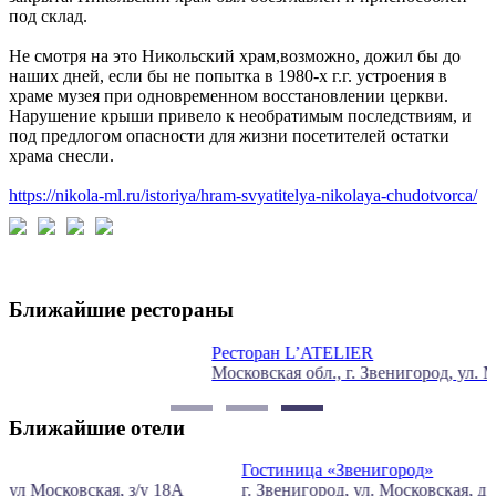
под склад.
Не смотря на это Никольский храм,возможно, дожил бы до
наших дней, если бы не попытка в 1980-х г.г. устроения в
храме музея при одновременном восстановлении церкви.
Нарушение крыши привело к необратимым последствиям, и
под предлогом опасности для жизни посетителей остатки
храма снесли.
https://nikola-ml.ru/istoriya/hram-svyatitelya-nikolaya-chudotvorca/
Ближайшие рестораны
Ресторан L’ATELIER
Московская обл., г. Звенигород, ул. Московская, д. 12
г
Ближайшие отели
Гостиница «Звенигород»
г. Звенигород, ул. Московская, д.29
г