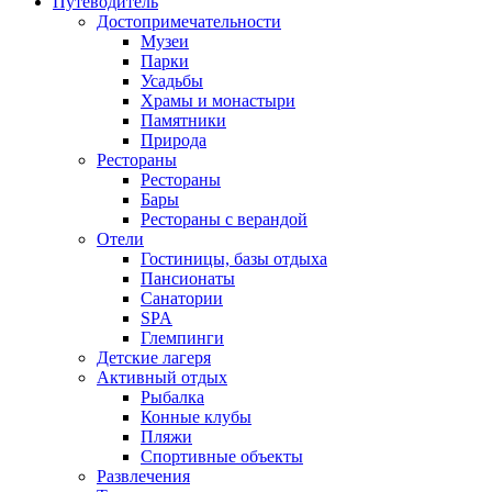
Путеводитель
Достопримечательности
Музеи
Парки
Усадьбы
Храмы и монастыри
Памятники
Природа
Рестораны
Рестораны
Бары
Рестораны с верандой
Отели
Гостиницы, базы отдыха
Пансионаты
Санатории
SPA
Глемпинги
Детские лагеря
Активный отдых
Рыбалка
Конные клубы
Пляжи
Спортивные объекты
Развлечения