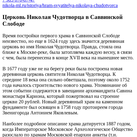
nikola-ml.ru/istoriya/hram-svyatitelya-nikolaya-chudotvorca
Церковь Николая Чудотворца в Саввинской
Слободе
Время постройки первого храма в Саввинской Слободе
неизвестно, но еще в 1624 году здесь значится деревянная
церковь во имя Николая Чудотворца. Правда, стояла она
ближе к Москве-реке, была затопляема каждую весну, в связи
с чем, была перенесена в конце XVII века на нынешнее место.
В 1677 году уже не на берегу реки была построена новая
деревянная церковь святителя Николая Чудотворца. К
середине 18 века она сильно обветшала, поэтому около 1752
года началось строительство нового храма. Упоминание об
этом событии содержится в завещании архимандрита Савина
монастыря Кариона, который пожертвовал на строение
церкви 20 рублей. Новый деревянный храм на каменном
фундаменте был освящен в 1758 году протоиреем города
Звенигорода Антонием Яковлевым.
Наиболее подробное описание храма датируется 1887 годом,
когда Императорское Московское Археологическое Общество
разослало по храмам Московской епархии анкеты (т.н.