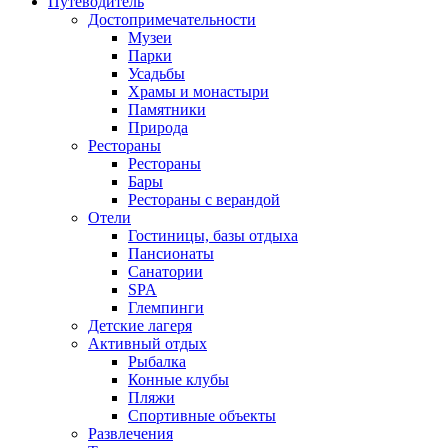
Путеводитель
Достопримечательности
Музеи
Парки
Усадьбы
Храмы и монастыри
Памятники
Природа
Рестораны
Рестораны
Бары
Рестораны с верандой
Отели
Гостиницы, базы отдыха
Пансионаты
Санатории
SPA
Глемпинги
Детские лагеря
Активный отдых
Рыбалка
Конные клубы
Пляжи
Спортивные объекты
Развлечения