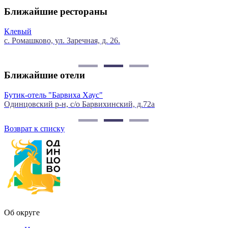
Ближайшие рестораны
Китайская грамота.
 Заречная, д. 26.
Одинцовский городс
д. 114, стр. 2
Ближайшие отели
 "Барвиха Хаус"
Barvikha Hotel
 р-н, с/о Барвихинский, д.72а
д. Барвиха, 114
Возврат к списку
Об округе