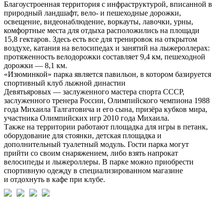
Благоустроенная территория с инфраструктурой, вписанной в
природный ландшафт, вело- и пешеходные дорожки,
освещение, видеонаблюдение, воркауты, лавочки, урны,
комфортные места для отдыха расположились на площади
15,8 гектаров. Здесь есть все для тренировок на открытом
воздухе, катания на велосипедах и занятий на лыжероллерах:
протяженность велодорожки составляет 9,4 км, пешеходной
дорожки — 8,1 км.
«Изюминкой» парка является павильон, в котором базируется
спортивный клуб лыжной династии
Девятьяровых — заслуженного мастера спорта СССР,
заслуженного тренера России, Олимпийского чемпиона 1988
года Михаила Талгатовича и его сына, призёра кубков мира,
участника Олимпийских игр 2010 года Михаила.
Также на территории работают площадка для игры в петанк,
оборудование для стоянки, детская площадка и
дополнительный туалетный модуль. Гости парка могут
прийти со своим снаряжением, либо взять напрокат
велосипеды и лыжероллеры. В парке можно приобрести
спортивную одежду в специализированном магазине
и отдохнуть в кафе при клубе.