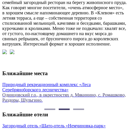
семейный загородный ресторан на берегу живописного пруда.
Как говорят многие посетители, «очень атмосферное место»,
в хорошем смысле напоминающее деревню. В «Клевом» есть
летняя терраса, а еще – собственная территория со
стилизованной мельницей, качелями и беседками, барашками,
курочками и кроликами. Меню тоже не подкачало: хвалят все,
от густого, по-настоящему домашнего на вкус морса до
свиных ребрышек, от брусничного пирога до королевских
ватрушек. Интересный формат и хорошее исполнение.
Ближайшие места
Природный рекреационный комплекс «Леса
К
Серебряноборского лесничества»
О
Одинцовский г.о., в окрестностях д. Мякинино, с. Ромашково,
Раздоры, Шульгино.
Ближайшие отели
Загородный отель «Шато-отель «Немчиновка-парк»
С