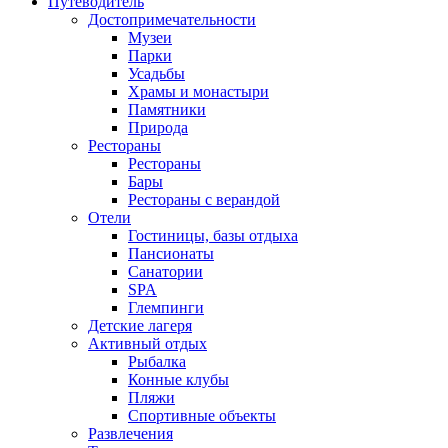
Путеводитель
Достопримечательности
Музеи
Парки
Усадьбы
Храмы и монастыри
Памятники
Природа
Рестораны
Рестораны
Бары
Рестораны с верандой
Отели
Гостиницы, базы отдыха
Пансионаты
Санатории
SPA
Глемпинги
Детские лагеря
Активный отдых
Рыбалка
Конные клубы
Пляжи
Спортивные объекты
Развлечения