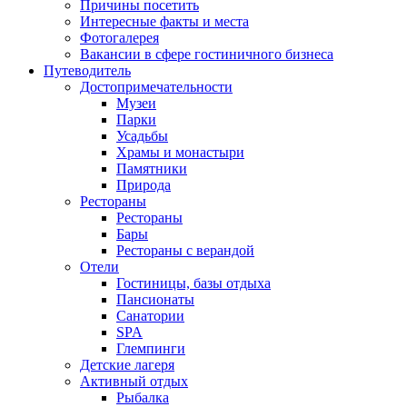
Причины посетить
Интересные факты и места
Фотогалерея
Вакансии в сфере гостиничного бизнеса
Путеводитель
Достопримечательности
Музеи
Парки
Усадьбы
Храмы и монастыри
Памятники
Природа
Рестораны
Рестораны
Бары
Рестораны с верандой
Отели
Гостиницы, базы отдыха
Пансионаты
Санатории
SPA
Глемпинги
Детские лагеря
Активный отдых
Рыбалка