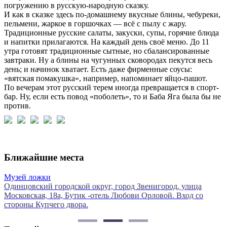
погружению в русскую-народную сказку.
И как в сказке здесь по-домашнему вкусные блины, чебуреки,
пельмени, жаркое в горшочках — всё с пылу с жару.
Традиционные русские салаты, закуски, супы, горячие блюда
и напитки прилагаются. На каждый день своё меню. До 11
утра готовят традиционные сытные, но сбалансированные
завтраки. Ну а блины на чугунных сковородах пекутся весь
день; и начинок хватает. Есть даже фирменные соусы:
«вятская помакушка», например, напоминает яйцо-пашот.
По вечерам этот русский терем иногда превращается в спорт-
бар. Ну, если есть повод «поболеть», то и Баба Яга была бы не
против.
Ближайшие места
Музей ложки
А
Одинцовский городской округ, город Звенигород, улица
М
Московская, 18а, Бутик -отель Любови Орловой. Вход со
стороны Купчего двора.