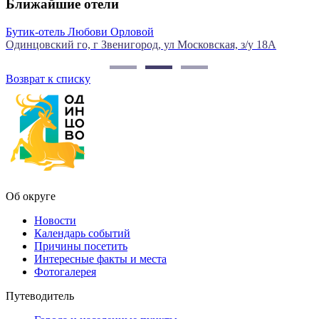
Ближайшие отели
Бутик-отель Любови Орловой
Одинцовский го, г Звенигород, ул Московская, з/у 18А
г
Возврат к списку
Об округе
Новости
Календарь событий
Причины посетить
Интересные факты и места
Фотогалерея
Путеводитель