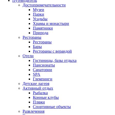
Путеводитель
Достопримечательности
Музеи
Парки
Усадьбы
Храмы и монастыри
Памятники
Природа
Рестораны
Рестораны
Бары
Рестораны с верандой
Отели
Гостиницы, базы отдыха
Пансионаты
Санатории
SPA
Глемпинги
Детские лагеря
Активный отдых
Рыбалка
Конные клубы
Пляжи
Спортивные объекты
Развлечения