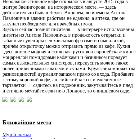
Небольшое стильное кафе открылось в августе 2015 года в
центре Звенигорода, на историческом месте, — здесь
действительно бывал Чехов. Впрочем, во времена Антона
Павловича в здании работала не едальня, а аптека, где он
закупал необходимое для врачебных нужд.
Здесь и сейчас помнят писателя — в интерьере использованы
цитаты из Антона Павловича, в продаже есть открытки и
забавные сувениры с чеховскими фразами и символикой,
причём открыточку можно отправить прямо из кафе. Кухня
здесь вполне модная и стильная, русская и европейская: киш с
моцареллой помидорами кабачками и базиликом порадует
самых взыскательных хипстеров, перекусить можно также
более привычными салатами и супами. Круассаны множества
разновидностей дурманят запахом прямо со входа. Прибавьте
к этому хороший кофе, английский кексы и ежевичные
тарталетки — садитесь на подоконник, закутывайтесь в плед
и стильно мечтайте если не о Лондоне, то о вишневом саде.
Ближайшие места
Музей ложки
А