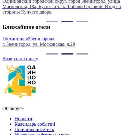
Одинцовский городской округ, город Звенигород, улица
М
Московская, 18а, Бутик -отель Любови Орловой. Вход со
стороны Купчего двора.
Ближайшие отели
Гостиница «Звенигород»
г. Звенигород, ул. Московская, д.29
г
Возврат к списку
Об округе
Новости
Календарь событий
Причины посетить
Интересные факты и места