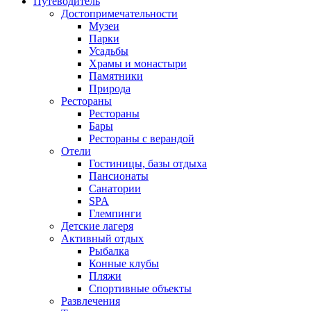
Путеводитель
Достопримечательности
Музеи
Парки
Усадьбы
Храмы и монастыри
Памятники
Природа
Рестораны
Рестораны
Бары
Рестораны с верандой
Отели
Гостиницы, базы отдыха
Пансионаты
Санатории
SPA
Глемпинги
Детские лагеря
Активный отдых
Рыбалка
Конные клубы
Пляжи
Спортивные объекты
Развлечения