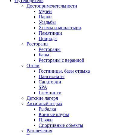
Путеводитель
Достопримечательности
Музеи
Парки
Усадьбы
Храмы и монастыри
Памятники
Природа
Рестораны
Рестораны
Бары
Рестораны с верандой
Отели
Гостиницы, базы отдыха
Пансионаты
Санатории
SPA
Глемпинги
Детские лагеря
Активный отдых
Рыбалка
Конные клубы
Пляжи
Спортивные объекты
Развлечения