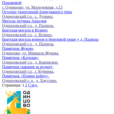
Пахомовой
г. Одинцово, ул. Молодежная, д.15
Остатки укреплений блиндажного типа
Одинцовский г.о., с. Дунино.
Могила летчика Аркадия
Одинцовский г.о., д, Палицы.
Братская могила в Козино
Одинцовский г.о., с. Козино.
Братская могила воинов в березовой роще у д. Палицы
Одинцовский г.о., д. Палицы.
Памятник Жукову
Одинцово, ул. Маршала Жукова.
Памятник «Катюше»
Одинцовский г.о., д. Каринское.
Памятник павшим за родину
Одинцовский г.о., г. Кубинка.
Памятник «Помни войну»
Одинцовский г. о., д. Хаустово.
Страницы:
1
2
След.