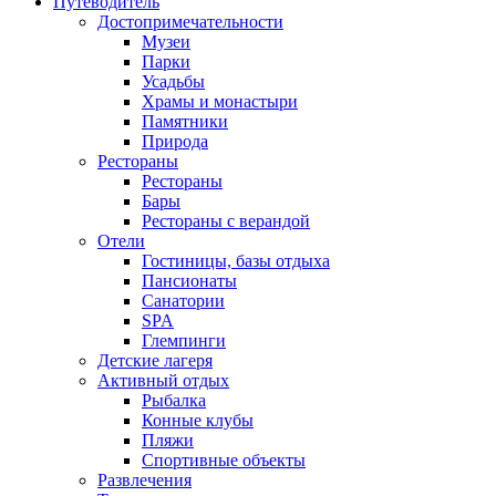
Путеводитель
Достопримечательности
Музеи
Парки
Усадьбы
Храмы и монастыри
Памятники
Природа
Рестораны
Рестораны
Бары
Рестораны с верандой
Отели
Гостиницы, базы отдыха
Пансионаты
Санатории
SPA
Глемпинги
Детские лагеря
Активный отдых
Рыбалка
Конные клубы
Пляжи
Спортивные объекты
Развлечения