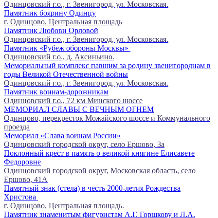
Одинцовский г.о., г. Звенигород, ул. Московская.
Памятник боярину Одинцу
г. Одинцово, Центральная площадь
Памятник Любови Орловой
Одинцовский г.о., г. Звенигород, ул. Московская.
Памятник «Рубеж обороны Москвы»
Одинцовский г.о., д. Аксиньино.
Мемориальный комплекс павшим за родину звенигородцам в
годы Великой Отечественной войны
Одинцовский г.о., г. Звенигород, ул. Московская.
Памятник воинам-дорожникам
Одинцовский г.о., 72 км Минского шоссе
МЕМОРИАЛ СЛАВЫ С ВЕЧНЫМ ОГНЕМ
Одинцово, перекресток Можайского шоссе и Коммунального
проезда
Мемориал «Слава воинам России»
Одинцовский городской округ, село Ершово, 3а
Поклонный крест в память о великой княгине Елисавете
Федоровне
Одинцовский городской округ, Московская область, село
Ершово, 41А
Памятный знак (стела) в честь 2000-летия Рождества
Христова
г. Одинцово, Центральная площадь.
Памятник знаменитым фигуристам А.Г. Горшкову и Л.А.