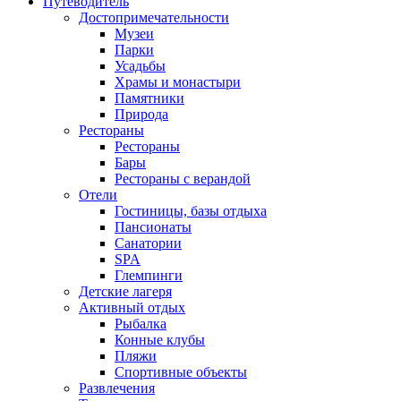
Путеводитель
Достопримечательности
Музеи
Парки
Усадьбы
Храмы и монастыри
Памятники
Природа
Рестораны
Рестораны
Бары
Рестораны с верандой
Отели
Гостиницы, базы отдыха
Пансионаты
Санатории
SPA
Глемпинги
Детские лагеря
Активный отдых
Рыбалка
Конные клубы
Пляжи
Спортивные объекты
Развлечения