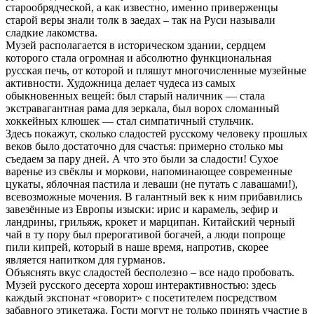
старообрядческой, а как известно, именно приверженцы
старой веры знали толк в заедах – так на Руси называли
сладкие лакомства.
Музей располагается в историческом здании, сердцем
которого стала огромная и абсолютно функциональная
русская печь, от которой и пляшут многочисленные музейные
активности. Художница делает чудеса из самых
обыкновенных вещей: был старый наличник — стала
экстравагантная рама для зеркала, был ворох сломанный
хоккейных клюшек — стал симпатичный стульчик.
Здесь покажут, сколько сладостей русскому человеку прошлых
веков было достаточно для счастья: примерно столько мы
съедаем за пару дней. А что это были за сладости! Сухое
варенье из свёклы и моркови, напоминающее современные
цукаты, яблочная пастила и леваши (не путать с лавашами!),
всевозможные мочения. В галантный век к ним прибавились
завезённые из Европы изыски: ирис и карамель, зефир и
ландрины, грильяж, крокет и марципан. Китайский черный
чай в ту пору был прерогативой богачей, а люди попроще
пили кипрей, который в наше время, напротив, скорее
является напитком для гурманов.
Объяснять вкус сладостей бесполезно – все надо пробовать.
Музей русского десерта хорош интерактивностью: здесь
каждый экспонат «говорит» с посетителем посредством
забавного этикетажа. Гости могут не только принять участие в