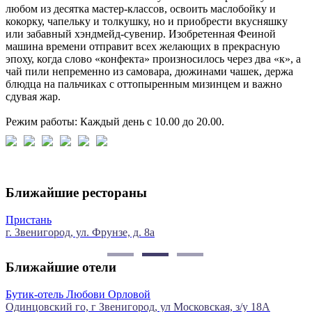
любом из десятка мастер-классов, освоить маслобойку и
кокорку, чапельку и толкушку, но и приобрести вкусняшку
или забавный хэндмейд-сувенир. Изобретенная Феиной
машина времени отправит всех желающих в прекрасную
эпоху, когда слово «конфекта» произносилось через два «к», а
чай пили непременно из самовара, дюжинами чашек, держа
блюдца на пальчиках с оттопыренным мизинцем и важно
сдувая жар.
Режим работы: Каждый день с 10.00 до 20.00.
Ближайшие рестораны
Ресторан «Белая Ворона»
Звенигород, Почтовая ул., 13/10
Ближайшие отели
Гостиница «Звенигород»
18А
г. Звенигород, ул. Московская, д.29