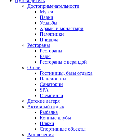
Путеводитель
Достопримечательности
Музеи
Парки
Усадьбы
Храмы и монастыри
Памятники
Природа
Рестораны
Рестораны
Бары
Рестораны с верандой
Отели
Гостиницы, базы отдыха
Пансионаты
Санатории
SPA
Глемпинги
Детские лагеря
Активный отдых
Рыбалка
Конные клубы
Пляжи
Спортивные объекты
Развлечения