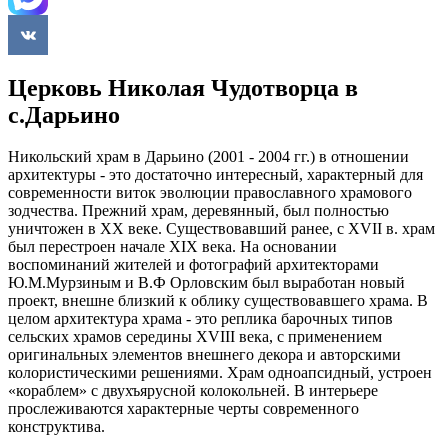
Церковь Николая Чудотворца в
с.Дарьино
Никольский храм в Дарьино (2001 - 2004 гг.) в отношении
архитектуры - это достаточно интересный, характерный для
современности виток эволюции православного храмового
зодчества. Прежний храм, деревянный, был полностью
уничтожен в ХХ веке. Существовавший ранее, с ХVII в. храм
был перестроен начале ХIХ века. На основании
воспоминаний жителей и фотографий архитекторами
Ю.М.Мурзиным и В.Ф Орловским был выработан новый
проект, внешне близкий к облику существовавшего храма. В
целом архитектура храма - это реплика барочных типов
сельских храмов середины ХVIII века, с применением
оригинальных элементов внешнего декора и авторскими
колористическими решениями. Храм одноапсидный, устроен
«кораблем» с двухъярусной колокольней. В интерьере
прослеживаются характерные черты современного
конструктива.