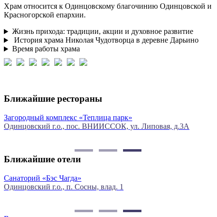
Храм относится к Одинцовскому благочинию Одинцовской и
Красногорской епархии.
Жизнь прихода: традиции, акции и духовное развитие
История храма Николая Чудотворца в деревне Дарьино
Время работы храма
Ближайшие рестораны
Загородный комплекс «Теплица парк»
Одинцовский г.о., пос. ВНИИССОК, ул. Липовая, д.3А
О
1
Ближайшие отели
Санаторий «Бэс Чагда»
Г
Одинцовский г.о., п. Сосны, влад. 1
О
6