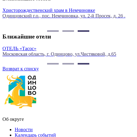
Христорождественский храм в Немчиновке
А
Одинцовский г.о., пос. Немчиновка, ул. 2-й Просек, д. 2б .
О
Ближайшие отели
ОТЕЛЬ «Тасос»
З
Московская область, г. Одинцово, ул.Чистяковой, д.65
О
Возврат к списку
Об округе
Новости
Календарь событий