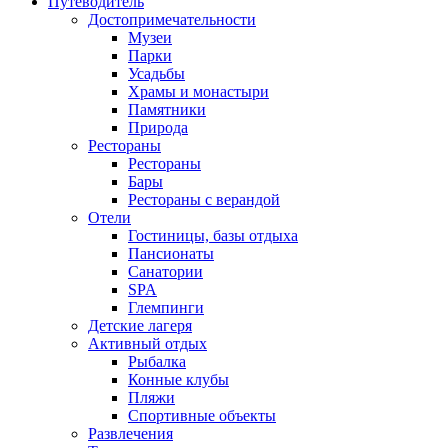
Путеводитель
Достопримечательности
Музеи
Парки
Усадьбы
Храмы и монастыри
Памятники
Природа
Рестораны
Рестораны
Бары
Рестораны с верандой
Отели
Гостиницы, базы отдыха
Пансионаты
Санатории
SPA
Глемпинги
Детские лагеря
Активный отдых
Рыбалка
Конные клубы
Пляжи
Спортивные объекты
Развлечения