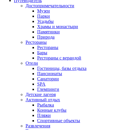
Путеводитель
Достопримечательности
Музеи
Парки
Усадьбы
Храмы и монастыри
Памятники
Природа
Рестораны
Рестораны
Бары
Рестораны с верандой
Отели
Гостиницы, базы отдыха
Пансионаты
Санатории
SPA
Глемпинги
Детские лагеря
Активный отдых
Рыбалка
Конные клубы
Пляжи
Спортивные объекты
Развлечения