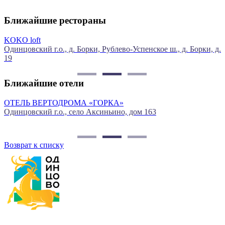
Ближайшие рестораны
ft
РЕСТОРА
кий г.о., д. Борки, Рублево-Успенское ш., д. Борки, д.
Одинцовски
Ближайшие отели
ЛЬ ВЕРТОДРОМА «ГОРКА»
Гостин
цовский г.о., село Аксиньино, дом 163
Одинцо
65, 3 э
Возврат к списку