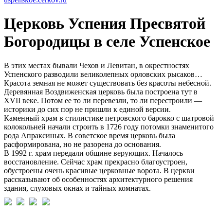
Церковь Успения Пресвятой
Богородицы в селе Успенское
В этих местах бывали Чехов и Левитан, в окрестностях
Успенского разводили великолепных орловских рысаков…
Красота земная не может существовать без красоты небесной.
Деревянная Воздвиженская церковь была построена тут в
XVII веке. Потом ее то ли перевезли, то ли перестроили —
историки до сих пор не пришли к единой версии.
Каменный храм в стилистике петровского барокко с шатровой
колокольней начали строить в 1726 году потомки знаменитого
рода Апраксиных. В советское время церковь была
расформирована, но не разорена до основания.
В 1992 г. храм передали общине верующих. Началось
восстановление. Сейчас храм прекрасно благоустроен,
обустроены очень красивые церковные ворота. В церкви
рассказывают об особенностях архитектурного решения
здания, слуховых окнах и тайных комнатах.