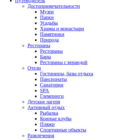
Путеводитель
Достопримечательности
Музеи
Парки
Усадьбы
Храмы и монастыри
Памятники
Природа
Рестораны
Рестораны
Бары
Рестораны с верандой
Отели
Гостиницы, базы отдыха
Пансионаты
Санатории
SPA
Глемпинги
Детские лагеря
Активный отдых
Рыбалка
Конные клубы
Пляжи
Спортивные объекты
Развлечения