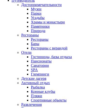
Путеводитель
Достопримечательности
Музеи
Парки
Усадьбы
Храмы и монастыри
Памятники
Природа
Рестораны
Рестораны
Бары
Рестораны с верандой
Отели
Гостиницы, базы отдыха
Пансионаты
Санатории
SPA
Глемпинги
Детские лагеря
Активный отдых
Рыбалка
Конные клубы
Пляжи
Спортивные объекты
Развлечения