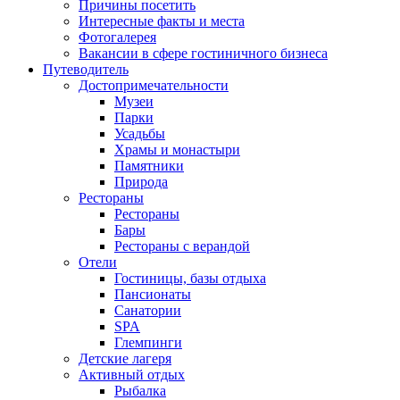
Причины посетить
Интересные факты и места
Фотогалерея
Вакансии в сфере гостиничного бизнеса
Путеводитель
Достопримечательности
Музеи
Парки
Усадьбы
Храмы и монастыри
Памятники
Природа
Рестораны
Рестораны
Бары
Рестораны с верандой
Отели
Гостиницы, базы отдыха
Пансионаты
Санатории
SPA
Глемпинги
Детские лагеря
Активный отдых
Рыбалка