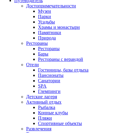
Путеводитель
Достопримечательности
Музеи
Парки
Усадьбы
Храмы и монастыри
Памятники
Природа
Рестораны
Рестораны
Бары
Рестораны с верандой
Отели
Гостиницы, базы отдыха
Пансионаты
Санатории
SPA
Глемпинги
Детские лагеря
Активный отдых
Рыбалка
Конные клубы
Пляжи
Спортивные объекты
Развлечения