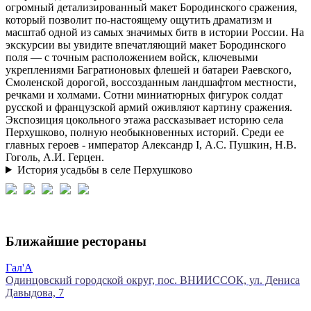
огромный детализированный макет Бородинского сражения,
который позволит по‑настоящему ощутить драматизм и
масштаб одной из самых значимых битв в истории России. На
экскурсии вы увидите впечатляющий макет Бородинского
поля — с точным расположением войск, ключевыми
укреплениями Багратионовых флешей и батареи Раевского,
Смоленской дорогой, воссозданным ландшафтом местности,
речками и холмами. Сотни миниатюрных фигурок солдат
русской и французской армий оживляют картину сражения.
Экспозиция цокольного этажа рассказывает историю села
Перхушково, полную необыкновенных историй. Среди ее
главных героев - император Александр I, А.С. Пушкин, Н.В.
Гоголь, А.И. Герцен.
История усадьбы в селе Перхушково
Ближайшие рестораны
Гал'А
Одинцовский городской округ, пос. ВНИИССОК, ул. Дениса
О
Давыдова, 7
1