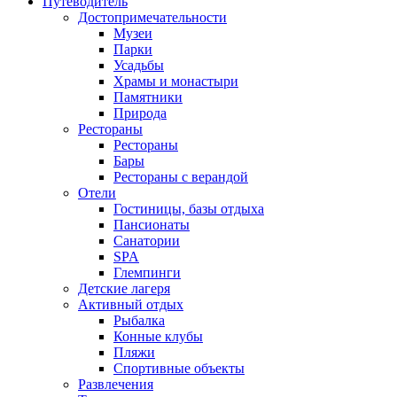
Путеводитель
Достопримечательности
Музеи
Парки
Усадьбы
Храмы и монастыри
Памятники
Природа
Рестораны
Рестораны
Бары
Рестораны с верандой
Отели
Гостиницы, базы отдыха
Пансионаты
Санатории
SPA
Глемпинги
Детские лагеря
Активный отдых
Рыбалка
Конные клубы
Пляжи
Спортивные объекты
Развлечения