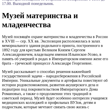
17.00. Выходной понедельник.
Музей материнства и
младенчества
Музей посвящён охране материнства и младенчества в России
в XVIII — сер. ХХ вв. Экспозиция расположилась в залах
мемориального здания родильного приюта, построенного в
1892 году для крестьян Великим Князем Сергеем
Александровичем, владельцем имения Ильинское-Усово, в
память об умершей в родах в Императорском имении жене его
брата – греческой принцессе Александре Георгиевне.
Музей рассказывает о способах решения важнейшей
государственной задачи – народосбережения в Российской
Империи. Уникальные документы и артефакты повествуют об
истории родовспоможения, развития акушерского дела и
педиатрии под покровительством Императорского Дома
Романовых, а также о продолжении этих традиций в
советский период. Музей будет особенно интересен учащимся
медицинских колледжей и профильных ВУЗов, детям и
подросткам, которые мечтают связать свою жизнь с