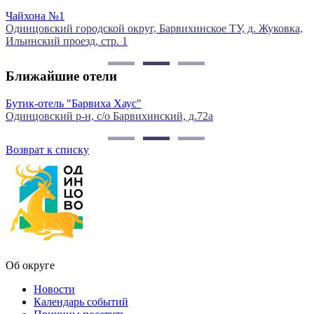
Чайхона №1
Одинцовский городской округ, Барвихинское ТУ, д. Жуковка,
О
Ильинский проезд, стр. 1
д
Ближайшие отели
Бутик-отель "Барвиха Хаус"
С
Одинцовский р-н, с/о Барвихинский, д.72а
О
Возврат к списку
Об округе
Новости
Календарь событий