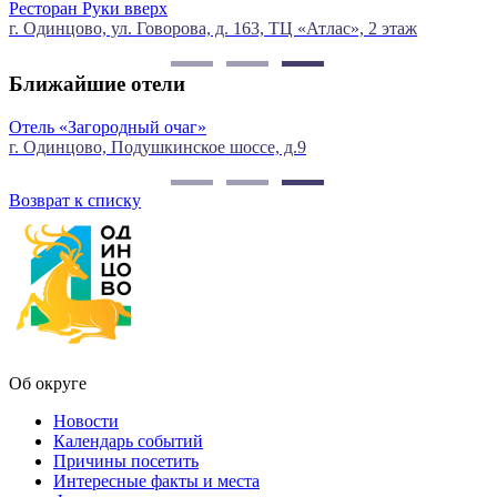
Ресторан Руки вверх
г. Одинцово, ул. Говорова, д. 163, ТЦ «Атлас», 2 этаж
г
Ближайшие отели
Отель «Загородный очаг»
г. Одинцово, Подушкинское шоссе, д.9
г
Возврат к списку
Об округе
Новости
Календарь событий
Причины посетить
Интересные факты и места