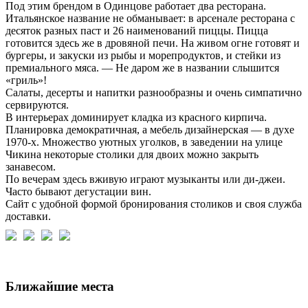
Под этим брендом в Одинцове работает два ресторана.
Итальянское название не обманывает: в арсенале ресторана с
десяток разных паст и 26 наименований пиццы. Пицца
готовится здесь же в дровяной печи. На живом огне готовят и
бургеры, и закуски из рыбы и морепродуктов, и стейки из
премиального мяса. — Не даром же в названии слышится
«гриль»!
Салаты, десерты и напитки разнообразны и очень симпатично
сервируются.
В интерьерах доминирует кладка из красного кирпича.
Планировка демократичная, а мебель дизайнерская — в духе
1970-х. Множество уютных уголков, в заведении на улице
Чикина некоторые столики для двоих можно закрыть
занавесом.
По вечерам здесь вживую играют музыканты или ди-джеи.
Часто бывают дегустации вин.
Сайт с удобной формой бронирования столиков и своя служба
доставки.
Ближайшие места