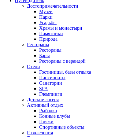
Путеводитель
Достопримечательности
Музеи
Парки
Усадьбы
Храмы и монастыри
Памятники
Природа
Рестораны
Рестораны
Бары
Рестораны с верандой
Отели
Гостиницы, базы отдыха
Пансионаты
Санатории
SPA
Глемпинги
Детские лагеря
Активный отдых
Рыбалка
Конные клубы
Пляжи
Спортивные объекты
Развлечения