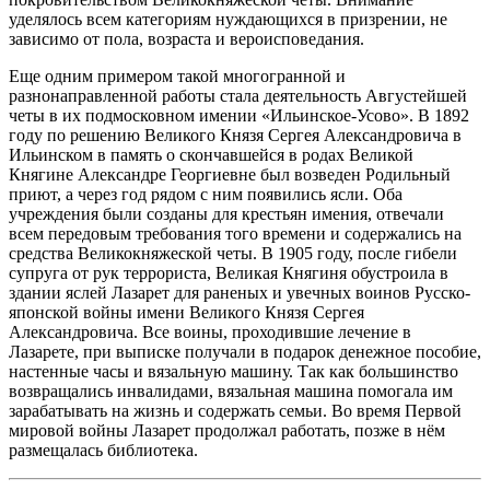
уделялось всем категориям нуждающихся в призрении, не
зависимо от пола, возраста и вероисповедания.
Еще одним примером такой многогранной и
разнонаправленной работы стала деятельность Августейшей
четы в их подмосковном имении «Ильинское-Усово». В 1892
году по решению Великого Князя Сергея Александровича в
Ильинском в память о скончавшейся в родах Великой
Княгине Александре Георгиевне был возведен Родильный
приют, а через год рядом с ним появились ясли. Оба
учреждения были созданы для крестьян имения, отвечали
всем передовым требования того времени и содержались на
средства Великокняжеской четы. В 1905 году, после гибели
супруга от рук террориста, Великая Княгиня обустроила в
здании яслей Лазарет для раненых и увечных воинов Русско-
японской войны имени Великого Князя Сергея
Александровича. Все воины, проходившие лечение в
Лазарете, при выписке получали в подарок денежное пособие,
настенные часы и вязальную машину. Так как большинство
возвращались инвалидами, вязальная машина помогала им
зарабатывать на жизнь и содержать семьи. Во время Первой
мировой войны Лазарет продолжал работать, позже в нём
размещалась библиотека.