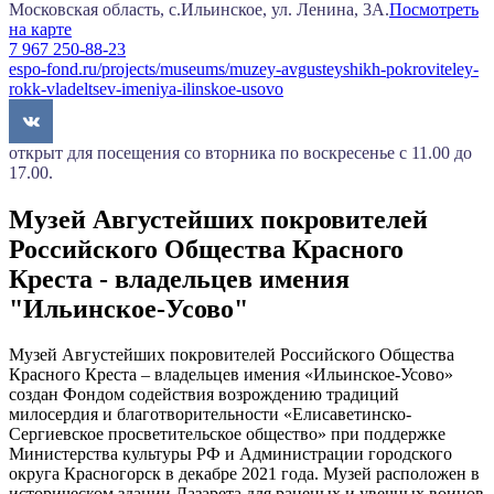
Московская область, с.Ильинское, ул. Ленина, 3А.
Посмотреть
на карте
7 967 250-88-23
espo-fond.ru/projects/museums/muzey-avgusteyshikh-pokroviteley-
rokk-vladeltsev-imeniya-ilinskoe-usovo
открыт для посещения со вторника по воскресенье с 11.00 до
17.00.
Музей Августейших покровителей
Российского Общества Красного
Креста - владельцев имения
"Ильинское-Усово"
Музей Августейших покровителей Российского Общества
Красного Креста – владельцев имения «Ильинское-Усово»
создан Фондом содействия возрождению традиций
милосердия и благотворительности «Елисаветинско-
Сергиевское просветительское общество» при поддержке
Министерства культуры РФ и Администрации городского
округа Красногорск в декабре 2021 года. Музей расположен в
историческом здании Лазарета для раненых и увечных воинов