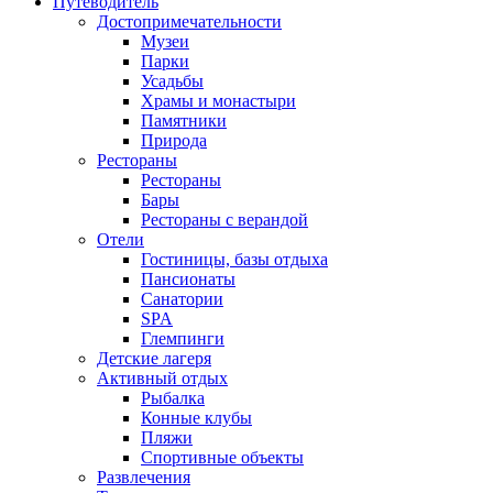
Путеводитель
Достопримечательности
Музеи
Парки
Усадьбы
Храмы и монастыри
Памятники
Природа
Рестораны
Рестораны
Бары
Рестораны с верандой
Отели
Гостиницы, базы отдыха
Пансионаты
Санатории
SPA
Глемпинги
Детские лагеря
Активный отдых
Рыбалка
Конные клубы
Пляжи
Спортивные объекты
Развлечения