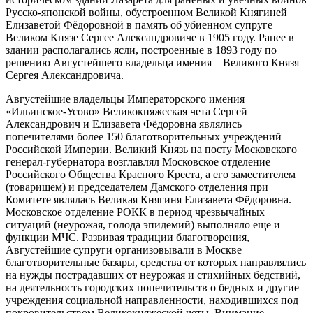
Русско-японской войны, обустроенном Великой Княгиней
Елизаветой Фёдоровной в память об убиенном супруге
Великом Князе Сергее Александровиче в 1905 году. Ранее в
здании располагались ясли, построенные в 1893 году по
решению Августейшего владельца имения – Великого Князя
Сергея Александровича.
Августейшие владельцы Императорского имения
«Ильинское-Усово» Великокняжеская чета Сергей
Александрович и Елизавета Фёдоровна являлись
попечителями более 150 благотворительных учреждений
Российской Империи. Великий Князь на посту Московского
генерал-губернатора возглавлял Московское отделение
Российского Общества Красного Креста, а его заместителем
(товарищем) и председателем Дамского отделения при
Комитете являлась Великая Княгиня Елизавета Фёдоровна.
Московское отделение РОКК в период чрезвычайных
ситуаций (неурожая, голода эпидемий) выполняло еще и
функции МЧС. Развивая традиции благотворения,
Августейшие супруги организовывали в Москве
благотворительные базары, средства от которых направлялись
на нужды пострадавших от неурожая и стихийных бедствий,
на деятельность городских попечительств о бедных и другие
учреждения социальной направленности, находившихся под
покровительством Великокняжеской четы. Внимание