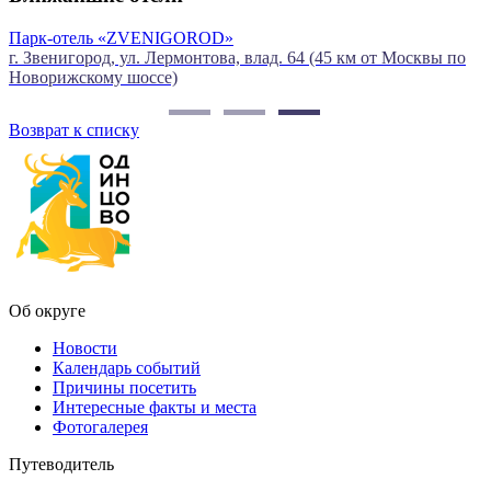
Парк-отель «ZVENIGOROD»
г. Звенигород, ул. Лермонтова, влад. 64 (45 км от Москвы по
О
Новорижскому шоссе)
Возврат к списку
Об округе
Новости
Календарь событий
Причины посетить
Интересные факты и места
Фотогалерея
Путеводитель