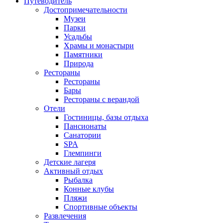
Путеводитель
Достопримечательности
Музеи
Парки
Усадьбы
Храмы и монастыри
Памятники
Природа
Рестораны
Рестораны
Бары
Рестораны с верандой
Отели
Гостиницы, базы отдыха
Пансионаты
Санатории
SPA
Глемпинги
Детские лагеря
Активный отдых
Рыбалка
Конные клубы
Пляжи
Спортивные объекты
Развлечения