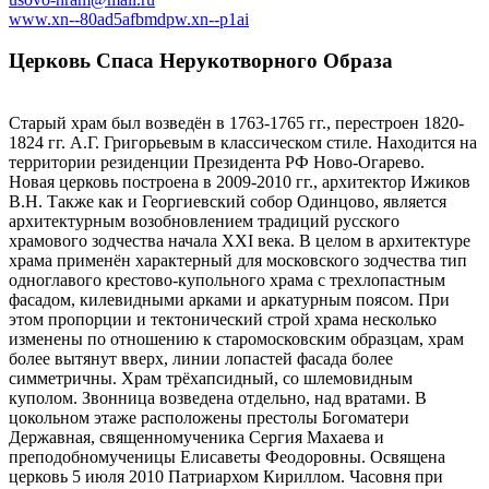
www.xn--80ad5afbmdpw.xn--p1ai
Церковь Спаса Нерукотворного Образа
Старый храм был возведён в 1763-1765 гг., перестроен 1820-
1824 гг. А.Г. Григорьевым в классическом стиле. Находится на
территории резиденции Президента РФ Ново-Огарево.
Новая церковь построена в 2009-2010 гг., архитектор Ижиков
В.Н. Также как и Георгиевский собор Одинцово, является
архитектурным возобновлением традиций русского
храмового зодчества начала ХХI века. В целом в архитектуре
храма применён характерный для московского зодчества тип
одноглавого крестово-купольного храма с трехлопастным
фасадом, килевидными арками и аркатурным поясом. При
этом пропорции и тектонический строй храма несколько
изменены по отношению к старомосковским образцам, храм
более вытянут вверх, линии лопастей фасада более
симметричны. Храм трёхапсидный, со шлемовидным
куполом. Звонница возведена отдельно, над вратами. В
цокольном этаже расположены престолы Богоматери
Державная, священномученика Сергия Махаева и
преподобномученицы Елисаветы Феодоровны. Освящена
церковь 5 июля 2010 Патриархом Кириллом. Часовня при