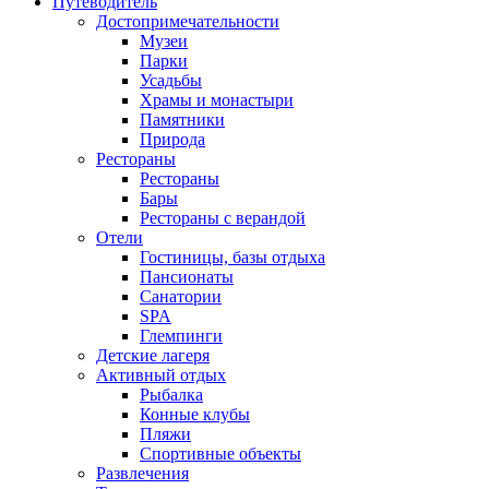
Путеводитель
Достопримечательности
Музеи
Парки
Усадьбы
Храмы и монастыри
Памятники
Природа
Рестораны
Рестораны
Бары
Рестораны с верандой
Отели
Гостиницы, базы отдыха
Пансионаты
Санатории
SPA
Глемпинги
Детские лагеря
Активный отдых
Рыбалка
Конные клубы
Пляжи
Спортивные объекты
Развлечения