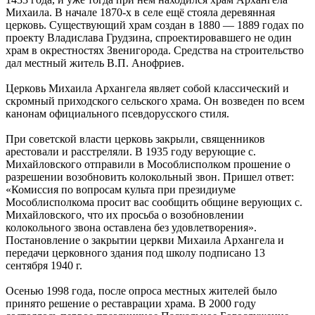
Михаила. В начале 1870-х в селе ещё стояла деревянная
церковь. Существующий храм создан в 1880 — 1889 годах по
проекту Владислава Грудзина, спроектировавшего не один
храм в окрестностях Звенигорода. Средства на строительство
дал местный житель В.П. Анофриев.
Церковь Михаила Архангела являет собой классический и
скромный приходского сельского храма. Он возведен по всем
канонам официального псевдорусского стиля.
При советской власти церковь закрыли, священников
арестовали и расстреляли. В 1935 году верующие с.
Михайловского отправили в Мособлисполком прошение о
разрешении возобновить колокольный звон. Пришел ответ:
«Комиссия по вопросам культа при президиуме
Мособлисполкома просит вас сообщить общине верующих с.
Михайловского, что их просьба о возобновлении
колокольного звона оставлена без удовлетворения».
Постановление о закрытии церкви Михаила Архангела и
передачи церковного здания под школу подписано 13
сентября 1940 г.
Осенью 1998 года, после опроса местных жителей было
принято решение о реставрации храма. В 2000 году