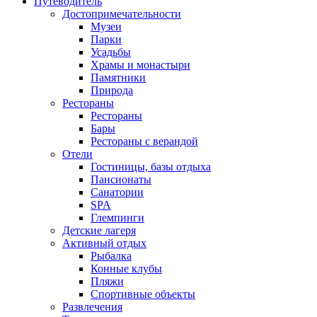
Путеводитель
Достопримечательности
Музеи
Парки
Усадьбы
Храмы и монастыри
Памятники
Природа
Рестораны
Рестораны
Бары
Рестораны с верандой
Отели
Гостиницы, базы отдыха
Пансионаты
Санатории
SPA
Глемпинги
Детские лагеря
Активный отдых
Рыбалка
Конные клубы
Пляжи
Спортивные объекты
Развлечения