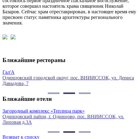
состоялось первое праздничное Пасхальное Богослужение,
которое совершил настоятель храма священник Николай
Базаров. Сейчас храм отреставрирован, в настоящее время ему
присвоен статус памятника архитектуры регионального
значения.
Ближайшие рестораны
Гал'А
Р
Одинцовский городской округ, пос. ВНИИССОК, ул. Дениса
г
Давыдова, 7
Х
Ближайшие отели
Загородный комплекс «Теплица парк»
Одинцовский район, г. Одинцово, пос. ВНИИССОК, ул.
Липовая д.3А
Возврат к списку