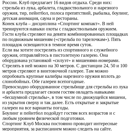
России. Клуб предлагает 16 видов отдыха. Среди них:
стрельба из лука, арбалета, гладкоствольного и нарезного
оружия, тир, пейнтбол, полоса препятствий, рыбалка, боулинг,
детская анимация, сауна и рестораны.
Конек клуба – дисциплина «Спортинг компакт». В ней
тренируются навыки охоты с гладкоствольным оружием.
Гости клуба стреляют на девяти комбинированных площадках
по подвижным мишеням («стрельба по тарелочкам»). Пять
площадок освещаются в темное время суток.
Если вы хотите пострелять из спортивного и служебного
оружия, отправляйтесь в пистолетную галерею. Она
оборудована установкой «силуэт» и мишенями-номерами.
Стрелять в ней можно на 30 метров. С дистанции 24, 50 и 100
метров стреляют в винтовочной галерее. Там можно
опробовать крупные калибры нарезного оружия вплоть до
слонобойных. Обе галереи всепогодные.
Превосходно оборудованное стрельбище для стрельбы из лука
и арбалета предлагает своим гостям овладеть навыками
«бесшумной стрельбы», в том числе по движущейся мишени,
из укрытия сверху и так далее. Есть открытые и закрытые
галереи на все варианты погоды.
Боулинг и пейнтбол подойдут гостям всех возрастов и с
любым уровнем физической подготовки.
Спортинг Клуб Москва постоянно проводит интересные
мероприятия, за расписанием можно следить на сайте.