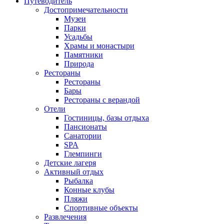
Путеводитель
Достопримечательности
Музеи
Парки
Усадьбы
Храмы и монастыри
Памятники
Природа
Рестораны
Рестораны
Бары
Рестораны с верандой
Отели
Гостиницы, базы отдыха
Пансионаты
Санатории
SPA
Глемпинги
Детские лагеря
Активный отдых
Рыбалка
Конные клубы
Пляжи
Спортивные объекты
Развлечения