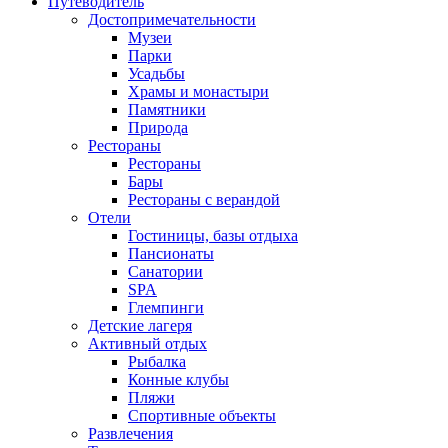
Путеводитель
Достопримечательности
Музеи
Парки
Усадьбы
Храмы и монастыри
Памятники
Природа
Рестораны
Рестораны
Бары
Рестораны с верандой
Отели
Гостиницы, базы отдыха
Пансионаты
Санатории
SPA
Глемпинги
Детские лагеря
Активный отдых
Рыбалка
Конные клубы
Пляжи
Спортивные объекты
Развлечения