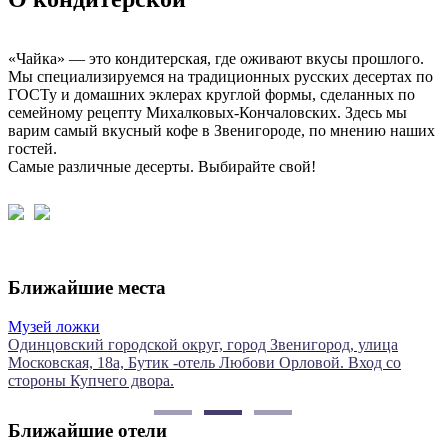
«Чайка» — это кондитерская, где оживают вкусы прошлого.
Мы специализируемся на традиционных русских десертах по
ГОСТу и домашних эклерах круглой формы, сделанных по
семейному рецепту Михалковых-Кончаловских. Здесь мы
варим самый вкусный кофе в Звенигороде, по мнению наших
гостей.
Самые различные десерты. Выбирайте свой!
Ближайшие места
Музей ложки
Одинцовский городской округ, город Звенигород, улица
г
Московская, 18а, Бутик -отель Любови Орловой. Вход со
стороны Купчего двора.
Ближайшие отели