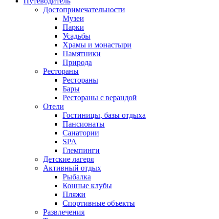
Путеводитель
Достопримечательности
Музеи
Парки
Усадьбы
Храмы и монастыри
Памятники
Природа
Рестораны
Рестораны
Бары
Рестораны с верандой
Отели
Гостиницы, базы отдыха
Пансионаты
Санатории
SPA
Глемпинги
Детские лагеря
Активный отдых
Рыбалка
Конные клубы
Пляжи
Спортивные объекты
Развлечения