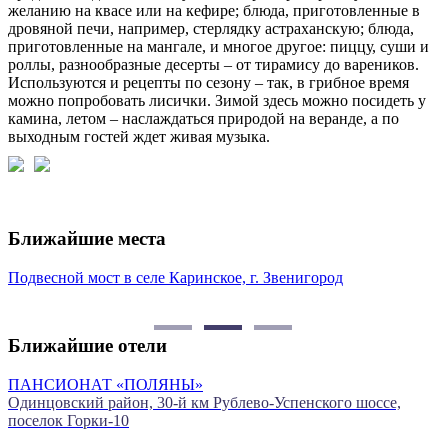
желанию на квасе или на кефире; блюда, приготовленные в
дровяной печи, например, стерлядку астраханскую; блюда,
приготовленные на мангале, и многое другое: пиццу, суши и
роллы, разнообразные десерты – от тирамису до вареников.
Используются и рецепты по сезону – так, в грибное время
можно попробовать лисички. Зимой здесь можно посидеть у
камина, летом – наслаждаться природой на веранде, а по
выходным гостей ждет живая музыка.
Ближайшие места
Подвесной мост в селе Каринское, г. Звенигород
Ю
г
Ближайшие отели
ПАНСИОНАТ «ПОЛЯНЫ»
Одинцовский район, 30-й км Рублево-Успенского шоссе,
О
поселок Горки-10