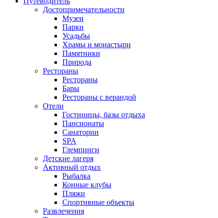
Путеводитель
Достопримечательности
Музеи
Парки
Усадьбы
Храмы и монастыри
Памятники
Природа
Рестораны
Рестораны
Бары
Рестораны с верандой
Отели
Гостиницы, базы отдыха
Пансионаты
Санатории
SPA
Глемпинги
Детские лагеря
Активный отдых
Рыбалка
Конные клубы
Пляжи
Спортивные объекты
Развлечения