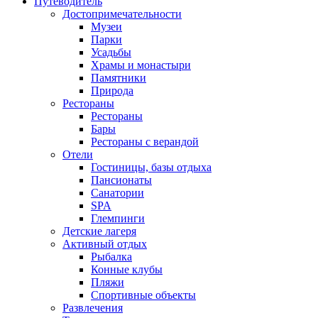
Путеводитель
Достопримечательности
Музеи
Парки
Усадьбы
Храмы и монастыри
Памятники
Природа
Рестораны
Рестораны
Бары
Рестораны с верандой
Отели
Гостиницы, базы отдыха
Пансионаты
Санатории
SPA
Глемпинги
Детские лагеря
Активный отдых
Рыбалка
Конные клубы
Пляжи
Спортивные объекты
Развлечения