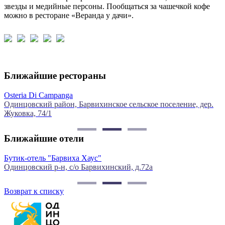
звезды и медийные персоны. Пообщаться за чашечкой кофе
можно в ресторане «Веранда у дачи».
Ближайшие рестораны
Osteria Di Campanga
Ц
Одинцовский район, Барвихинское сельское поселение, дер.
О
Жуковка, 74/1
д
Ближайшие отели
Бутик-отель "Барвиха Хаус"
С
Одинцовский р-н, с/о Барвихинский, д.72а
О
Возврат к списку