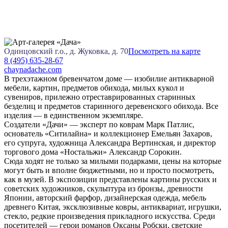
Одинцовский г.о., д. Жуковка, д. 70
Посмотреть на карте
8 (495) 635-28-67
chaynadache.com
В трехэтажном бревенчатом доме — изобилие антикварной
мебели, картин, предметов обихода, милых кукол и
сувениров, прилежно отреставрированных старинных
безделиц и предметов старинного деревенского обихода. Все
изделия — в единственном экземпляре.
Создатели «Дачи» — эксперт по коврам Марк Патлис,
основатель «Ситилайна» и коллекционер Емельян Захаров,
его супруга, художница Александра Вертинская, и директор
торгового дома «Ностальжи» Александр Сорокин.
Сюда ходят не только за милыми подарками, цены на которые
могут быть и вполне бюджетными, но и просто посмотреть,
как в музей. В экспозиции представлены картины русских и
советских художников, скульптура из бронзы, древности
Японии, авторский фарфор, дизайнерская одежда, мебель
древнего Китая, эксклюзивные ковры, антиквариат, игрушки,
стекло, редкие произведения прикладного искусства. Среди
посетителей — герои романов Оксаны Робски, светские