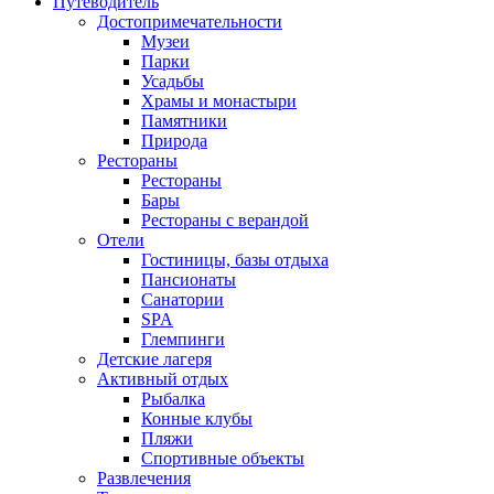
Путеводитель
Достопримечательности
Музеи
Парки
Усадьбы
Храмы и монастыри
Памятники
Природа
Рестораны
Рестораны
Бары
Рестораны с верандой
Отели
Гостиницы, базы отдыха
Пансионаты
Санатории
SPA
Глемпинги
Детские лагеря
Активный отдых
Рыбалка
Конные клубы
Пляжи
Спортивные объекты
Развлечения