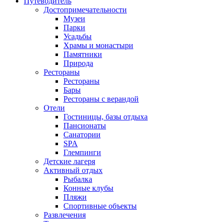
Путеводитель
Достопримечательности
Музеи
Парки
Усадьбы
Храмы и монастыри
Памятники
Природа
Рестораны
Рестораны
Бары
Рестораны с верандой
Отели
Гостиницы, базы отдыха
Пансионаты
Санатории
SPA
Глемпинги
Детские лагеря
Активный отдых
Рыбалка
Конные клубы
Пляжи
Спортивные объекты
Развлечения