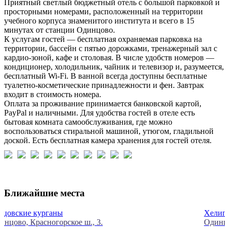
Приятный светлый бюджетный отель с большой парковкой и
просторными номерами, расположенный на территории
учебного корпуса знаменитого института и всего в 15
минутах от станции Одинцово.
К услугам гостей — бесплатная охраняемая парковка на
территории, бассейн с пятью дорожками, тренажерный зал с
кардио-зоной, кафе и столовая. В числе удобств номеров —
кондиционер, холодильник, чайник и телевизор и, разумеется,
бесплатный Wi-Fi. В ванной всегда доступны бесплатные
туалетно-косметические принадлежности и фен. Завтрак
входит в стоимость номера.
Оплата за проживание принимается банковской картой,
PayPal и наличными. Для удобства гостей в отеле есть
бытовая комната самообслуживания, где можно
воспользоваться стиральной машиной, утюгом, гладильной
доской. Есть бесплатная камера хранения для гостей отеля.
Ближайшие места
Хелипарк «Подушкино»
Одинцовский г.о., Подушкинское ш., 17А.