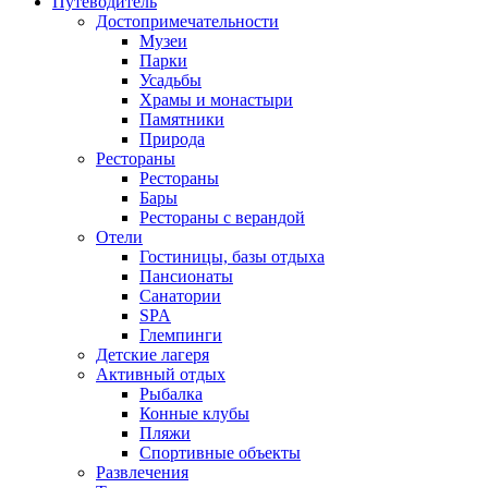
Путеводитель
Достопримечательности
Музеи
Парки
Усадьбы
Храмы и монастыри
Памятники
Природа
Рестораны
Рестораны
Бары
Рестораны с верандой
Отели
Гостиницы, базы отдыха
Пансионаты
Санатории
SPA
Глемпинги
Детские лагеря
Активный отдых
Рыбалка
Конные клубы
Пляжи
Спортивные объекты
Развлечения