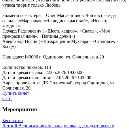
чудеса творит только Любовь.
Знаменитые актёры – Олег Масленников-Войтов ( звезда
сериала «Маргоша», «Не родись красивой», «Невеста
комдива»
Эдуард Радзюкевич ( «Шесть кадров», «Сваты», «Моя
прекрасная няня», «Папины дочки»)
Александр Носик ( «Возвращение Мухтара», «Спецназ», «
Боец»)
Наш адрес:143006 г. Одинцово, ул. Солнечная, д.20
Количество показов: 113
Дата и время начала: 22.05.2026 19:00:00
Дата и время окончания: 22.05.2026 21:00:00
Адрес проведения: ДК Солнечный, город Одинцово, ул.
Солнечная, 20
Купить билет
Сайт
Мероприятия
но
Экспозици
Вернисаж -выставка-ярмарка, где под открытым
01 июля 10