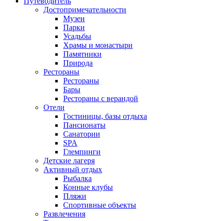
Путеводитель
Достопримечательности
Музеи
Парки
Усадьбы
Храмы и монастыри
Памятники
Природа
Рестораны
Рестораны
Бары
Рестораны с верандой
Отели
Гостиницы, базы отдыха
Пансионаты
Санатории
SPA
Глемпинги
Детские лагеря
Активный отдых
Рыбалка
Конные клубы
Пляжи
Спортивные объекты
Развлечения