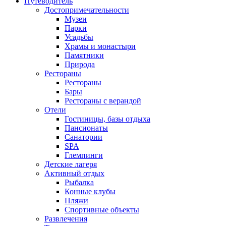
Путеводитель
Достопримечательности
Музеи
Парки
Усадьбы
Храмы и монастыри
Памятники
Природа
Рестораны
Рестораны
Бары
Рестораны с верандой
Отели
Гостиницы, базы отдыха
Пансионаты
Санатории
SPA
Глемпинги
Детские лагеря
Активный отдых
Рыбалка
Конные клубы
Пляжи
Спортивные объекты
Развлечения