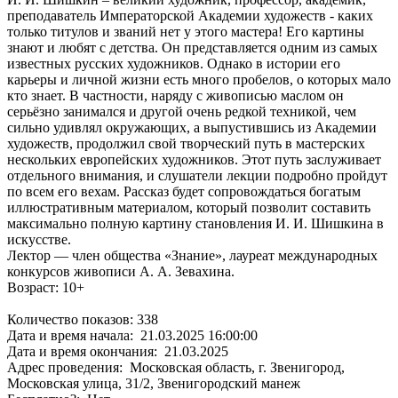
преподаватель Императорской Академии художеств - каких
только титулов и званий нет у этого мастера! Его картины
знают и любят с детства. Он представляется одним из самых
известных русских художников. Однако в истории его
карьеры и личной жизни есть много пробелов, о которых мало
кто знает. В частности, наряду с живописью маслом он
серьёзно занимался и другой очень редкой техникой, чем
сильно удивлял окружающих, а выпустившись из Академии
художеств, продолжил свой творческий путь в мастерских
нескольких европейских художников. Этот путь заслуживает
отдельного внимания, и слушатели лекции подробно пройдут
по всем его вехам. Рассказ будет сопровождаться богатым
иллюстративным материалом, который позволит составить
максимально полную картину становления И. И. Шишкина в
искусстве.
Лектор — член общества «Знание», лауреат международных
конкурсов живописи А. А. Зевахина.
Возраст: 10+
Количество показов: 338
Дата и время начала: 21.03.2025 16:00:00
Дата и время окончания: 21.03.2025
Адрес проведения: Московская область, г. Звенигород,
Московская улица, 31/2, Звенигородский манеж