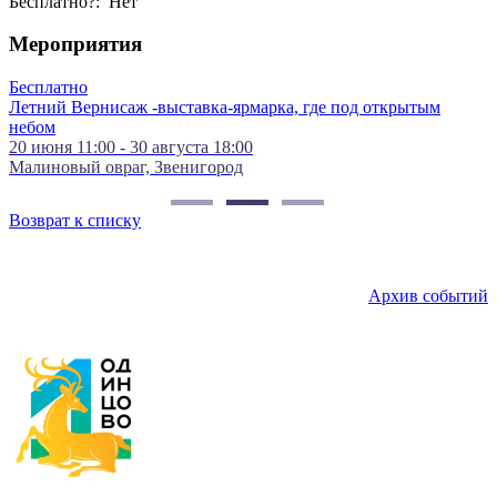
Бесплатно?: Нет
Мероприятия
но
Экспозици
Вернисаж -выставка-ярмарка, где под открытым
01 июля 10
Культурны
11:00 - 30 августа 18:00
ый овраг, Звенигород
Возврат к списку
Архив событий