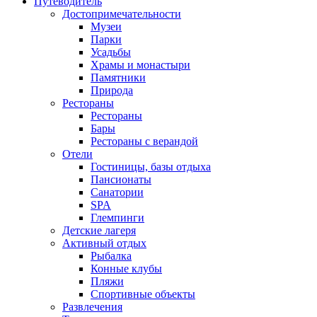
Путеводитель
Достопримечательности
Музеи
Парки
Усадьбы
Храмы и монастыри
Памятники
Природа
Рестораны
Рестораны
Бары
Рестораны с верандой
Отели
Гостиницы, базы отдыха
Пансионаты
Санатории
SPA
Глемпинги
Детские лагеря
Активный отдых
Рыбалка
Конные клубы
Пляжи
Спортивные объекты
Развлечения