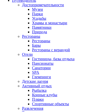
Путеводитель
Достопримечательности
Музеи
Парки
Усадьбы
Храмы и монастыри
Памятники
Природа
Рестораны
Рестораны
Бары
Рестораны с верандой
Отели
Гостиницы, базы отдыха
Пансионаты
Санатории
SPA
Глемпинги
Детские лагеря
Активный отдых
Рыбалка
Конные клубы
Пляжи
Спортивные объекты
Развлечения