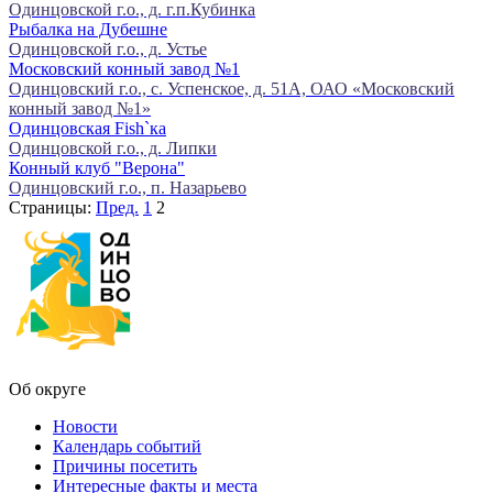
Одинцовской г.о., д. г.п.Кубинка
Рыбалка на Дубешне
Одинцовской г.о., д. Устье
Московский конный завод №1
Одинцовский г.о., с. Успенское, д. 51А, ОАО «Московский
конный завод №1»
Одинцовская Fish`ка
Одинцовской г.о., д. Липки
Конный клуб "Верона"
Одинцовский г.о., п. Назарьево
Страницы:
Пред.
1
2
Об округе
Новости
Календарь событий
Причины посетить
Интересные факты и места