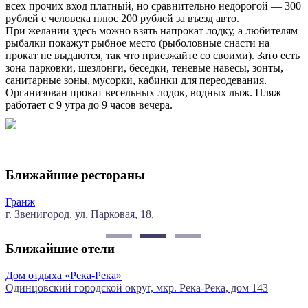
всех прочих вход платный, но сравнительно недорогой — 300
рублей с человека плюс 200 рублей за въезд авто.
При желании здесь можно взять напрокат лодку, а любителям
рыбалки покажут рыбное место (рыболовные снасти на
прокат не выдаются, так что приезжайте со своими). Зато есть
зона парковки, шезлонги, беседки, теневые навесы, зонты,
санитарные зоны, мусорки, кабинки для переодевания.
Организован прокат весельных лодок, водных лыж. Пляж
работает с 9 утра до 9 часов вечера.
Ближайшие рестораны
Ваша пицца
ковая, 18,
мкр. Пронина, 2, мкр. Су
Ближайшие отели
а-Река»
База отдыха "Бутик
дской округ, мкр. Река-Река, дом 143
г.о. Одинцовский, г