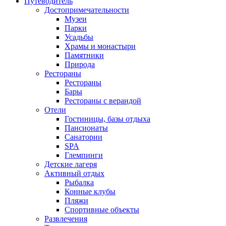
Путеводитель
Достопримечательности
Музеи
Парки
Усадьбы
Храмы и монастыри
Памятники
Природа
Рестораны
Рестораны
Бары
Рестораны с верандой
Отели
Гостиницы, базы отдыха
Пансионаты
Санатории
SPA
Глемпинги
Детские лагеря
Активный отдых
Рыбалка
Конные клубы
Пляжи
Спортивные объекты
Развлечения