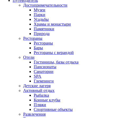
Путеводитель
Достопримечательности
Музеи
Парки
Усадьбы
Храмы и монастыри
Памятники
Природа
Рестораны
Рестораны
Бары
Рестораны с верандой
Отели
Гостиницы, базы отдыха
Пансионаты
Санатории
SPA
Глемпинги
Детские лагеря
Активный отдых
Рыбалка
Конные клубы
Пляжи
Спортивные объекты
Развлечения