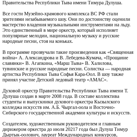
Правительства Республики Тыва имени Тимура Дулуша.
Все гости Музейно-храмового комплекса ВС РФ стали
зрителями незабываемого шоу. Они по достоинству оценили
мастерство владения музыкальными инструментами на льду.
Это единственный в мире оркестр, который исполняет
популярные мелодии, национальную музыку и русские
народные песни, стоя на коньках.
В программе прозвучали такие произведения как «Священная
война» А. Александрова и В. Лебедева-Кумача, «Прощание
славянки» В. Агапкина, «Марш Тыва» В. Халилова,
тувинские и русские народные песни. Солистка — народная
артистка Республики Тыва Софья Кара-Оол. В шоу также
принял участие Детский ледовый театр «АМАС».
Духовой оркестр Правительства Республики Тыва имени Т.
Дулуша создан в марте 2008 года. В составе коллектива
студенты и выпускники духового оркестра Кызылского
колледжа искусств им. А.Б. Чыргал-оола и Восточно-
Сибирского государственной академии культуры и искусств.
Создателем, художественным руководителем и главным
дирижером оркестра до июля 20217 года был Дулуш Тимур
Дыртык-оолович, лауреат Международных конкурсов,