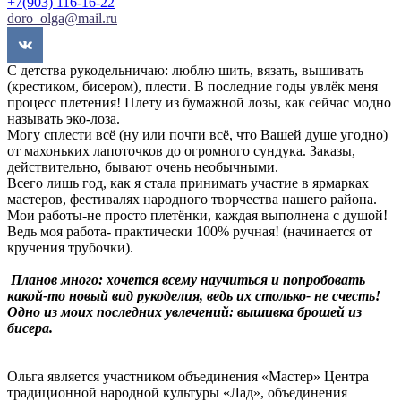
+7(903) 116-16-22
doro_olga@mail.ru
С детства рукодельничаю: люблю шить, вязать, вышивать
(крестиком, бисером), плести. В последние годы увлёк меня
процесс плетения! Плету из бумажной лозы, как сейчас модно
называть эко-лоза.
Могу сплести всё (ну или почти всё, что Вашей душе угодно)
от махоньких лапоточков до огромного сундука. Заказы,
действительно, бывают очень необычными.
Всего лишь год, как я стала принимать участие в ярмарках
мастеров, фестивалях народного творчества нашего района.
Мои работы-не просто плетёнки, каждая выполнена с душой!
Ведь моя работа- практически 100% ручная! (начинается от
кручения трубочки).
Планов много: хочется всему научиться и попробовать
какой-то новый вид рукоделия, ведь их столько- не счесть!
Одно из моих последних увлечений: вышивка брошей из
бисера.
Ольга является участником объединения «Мастер» Центра
традиционной народной культуры «Лад», объединения