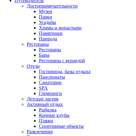
Путеводитель
Достопримечательности
Музеи
Парки
Усадьбы
Храмы и монастыри
Памятники
Природа
Рестораны
Рестораны
Бары
Рестораны с верандой
Отели
Гостиницы, базы отдыха
Пансионаты
Санатории
SPA
Глемпинги
Детские лагеря
Активный отдых
Рыбалка
Конные клубы
Пляжи
Спортивные объекты
Развлечения