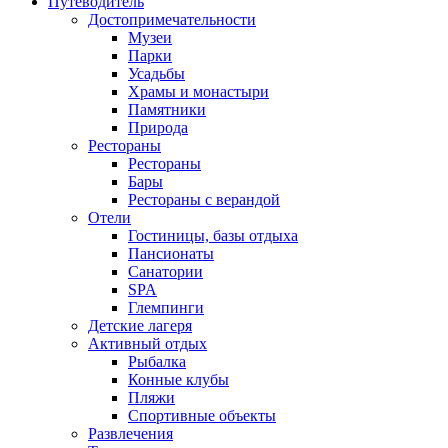
Путеводитель
Достопримечательности
Музеи
Парки
Усадьбы
Храмы и монастыри
Памятники
Природа
Рестораны
Рестораны
Бары
Рестораны с верандой
Отели
Гостиницы, базы отдыха
Пансионаты
Санатории
SPA
Глемпинги
Детские лагеря
Активный отдых
Рыбалка
Конные клубы
Пляжи
Спортивные объекты
Развлечения