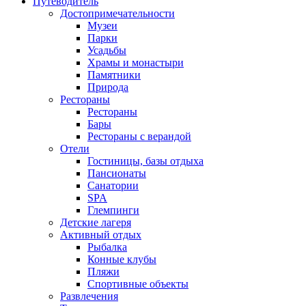
Путеводитель
Достопримечательности
Музеи
Парки
Усадьбы
Храмы и монастыри
Памятники
Природа
Рестораны
Рестораны
Бары
Рестораны с верандой
Отели
Гостиницы, базы отдыха
Пансионаты
Санатории
SPA
Глемпинги
Детские лагеря
Активный отдых
Рыбалка
Конные клубы
Пляжи
Спортивные объекты
Развлечения